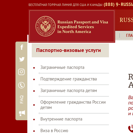
Skip
(888) 9- RUSSI
БЕСПЛАТНАЯ ГОРЯЧАЯ ЛИНИЯ ДЛЯ США И КАНАДЫ:
to
content
RUS
ГЛА
Паспортно-визовые услуги
Заграничные паспорта
Подтверждение гражданства
Заграничные паспорта детям
Оформление гражданства России
детям
Внутренние паспорта
Виза в Россию