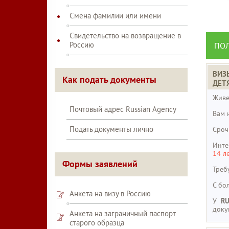
Смена фамилии или имени
Свидетельство на возвращение в
Россию
ПОЛ
ВИЗ
Как подать документы
ДЕТ
Живе
Почтовый адрес Russian Agency
Вам 
Подать документы лично
Сроч
Инте
14 л
Формы заявлений
Треб
С бо
Анкета на визу в Россию
У
R
доку
Анкета на заграничный паспорт
старого образца