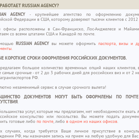
РАБОТАЕТ RUSSIAN AGENCY?
SIAN AGENCY
- крупнейшее агентство по оформлению докуме
ийской Федерации в США, которому доверяют тысячи клиентов с 2012 
 офисы расположены в Сан-Франциско, Лос-Анджелесе и Майам
таем со всеми штатами США и Канадой по почте.
омощью
RUSSIAN AGENCY
вы можете оформить
паспорта, визы и д
менты.
ЫЕ КОРОТКИЕ СРОКИ ОФОРМЛЕНИЯ РОССИЙСКИХ ДОКУМЕНТОВ.
редлагаем большое количество временных опций наших клиентов, 
е самые срочные - от 2 до 3 рабочих дней для российских виз и от 2 н
загранпаспортов РФ.
лютно незаменимый сервис в случае срочного вылета!
ЬШИНСТВО ДОКУМЕНТОВ МОГУТ БЫТЬ ОФОРМЛЕНЫ ПО ПОЧТЕ
СУТСТВИЯ
.
большинства услуг, которые мы предлагаем, нет необходимости ехать 
ссийское консульство или посольство. Вы можете подать докуме
чить готовые либо
по почте
, либо
в одном из наших офисов
.
х случаях, когда требуется Ваше личное присутствие в консул
ждении РФ, мы назначаем запись на прием на любую удобную для Вас 