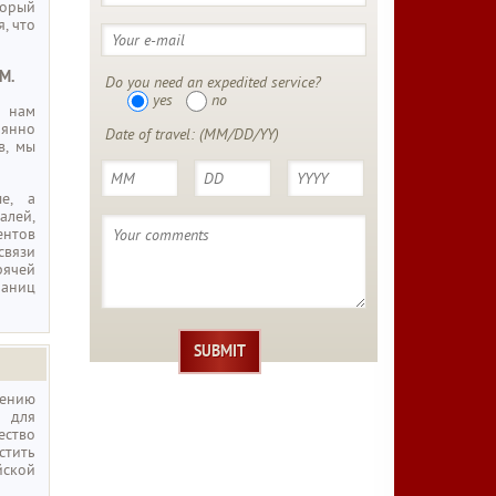
торый
, что
М.
Do you need an expedited service?
yes
no
т нам
оянно
Date of travel: (MM/DD/YY)
в, мы
е, а
алей,
ентов
связи
рячей
раниц
ению
 для
ество
стить
йской