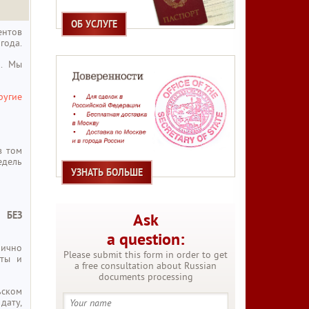
ОБ УСЛУГЕ
нтов
года.
и. Мы
ругие
в том
едель
УЗНАТЬ БОЛЬШЕ
 БЕЗ
Ask
a question:
лично
Please submit this form in order to get
нты и
a free consultation about Russian
documents processing
ьском
дату,