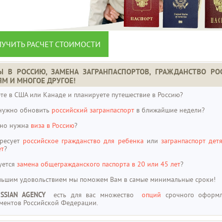
УЧИТЬ РАСЧЕТ СТОИМОСТИ
Ы В РОССИЮ, ЗАМЕНА ЗАГРАНПАСПОРТОВ, ГРАЖДАНСТВО РО
ЯМ И МНОГОЕ ДРУГОЕ!
те в США или Канаде и планируете путешествие в Россию?
нужно обновить
российский загранпаспорт
в ближайшие недели?
но нужна
виза в Россию
?
ресует
российское гражданство для ребенка
или
загранпаспорт дет
ет
?
уется
замена общегражданского паспорта в 20 или 45 лет
?
льшим удовольствием мы поможем Вам в самые минимальные сроки!
USSIAN AGENCY
есть для вас множество
опций
срочного оформл
ментов Российской Федерации.