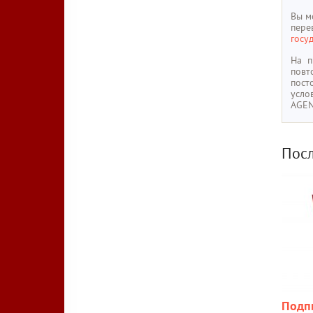
Вы м
пер
госу
На п
повт
пост
усло
AGE
Посл
Подп