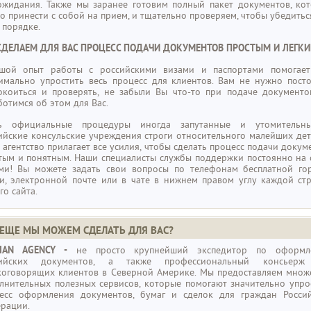
ожидания. Также мы заранее готовим полный пакет документов, ко
о принести с собой на прием, и тщательно проверяем, чтобы убедиться
 порядке.
ДЕЛАЕМ ДЛЯ ВАС ПРОЦЕСС ПОДАЧИ ДОКУМЕНТОВ ПРОСТЫМ И ЛЕГКИ
шой опыт работы с российскими визами и паспортами помогае
имально упростить весь процесс для клиентов. Вам не нужно пост
окоиться и проверять, не забыли Вы что-то при подаче документо
ботимся об этом для Вас.
ть официальные процедуры иногда запутанные и утомительны
ийские консульские учреждения строги относительного малейших дет
 агентство прилагает все усилия, чтобы сделать процесс подачи докум
тым и понятным. Наши специалисты службы поддержки постоянно на 
ми! Вы можете задать свои вопросы по телефонам бесплатной го
и, электронной почте или в чате в нижнем правом углу каждой ст
го сайта.
 ЕЩЕ МЫ МОЖЕМ СДЕЛАТЬ ДЛЯ ВАС?
SIAN AGENCY -
не просто крупнейший экспедитор по оформл
сийских документов, а также профессиональный консьерж
коговорящих клиентов в Северной Америке. Мы предоставляем множ
лнительных полезных сервисов, которые помогают значительно упро
есс оформления документов, бумаг и сделок для граждан Росси
рации.