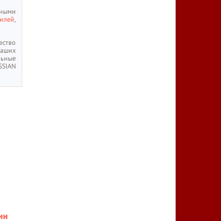
нными
тилей
,
ество
наших
льные
SSIAN
ии