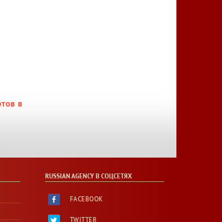
тов в
RUSSIAN AGENCY В СОЦСЕТЯХ
FACEBOOK
TWITTER