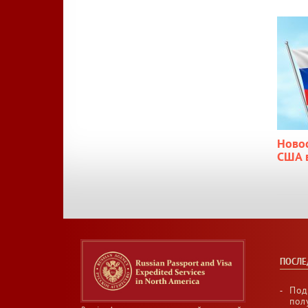
Ново
США 
ПОСЛЕ
Под
пол