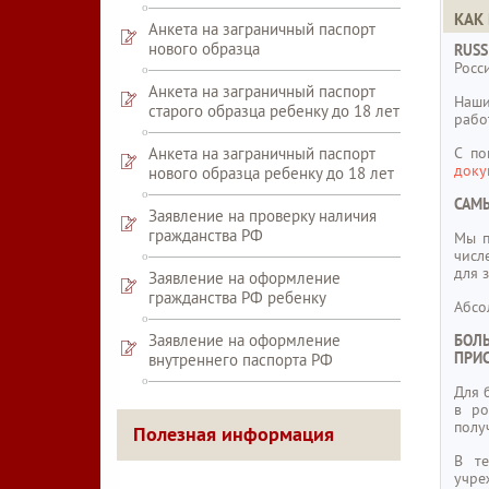
КАК 
Анкета на заграничный паспорт
нового образца
RUS
Росс
Анкета на заграничный паспорт
Наши
старого образца ребенку до 18 лет
рабо
С п
Анкета на заграничный паспорт
доку
нового образца ребенку до 18 лет
САМ
Заявление на проверку наличия
гражданства РФ
Мы п
числ
для 
Заявление на оформление
гражданства РФ ребенку
Абсо
Заявление на оформление
БОЛ
ПРИ
внутреннего паспорта РФ
Для 
в ро
полу
Полезная информация
В те
учре