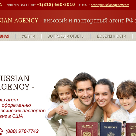
A
+1(818) 660-2010
ДЛЯ ДРУГИХ СТРАН:
E-MAIL:
order@russianagency.com
SIAN AGENCY
- визовый и паспортный агент РФ
ВНАЯ
УСЛУГИ
ВОПРОСЫ И ОТВЕТЫ
ДОВЕРЕННОСТИ