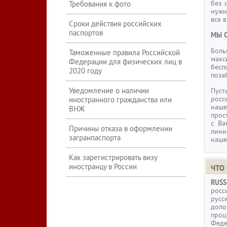
без 
Требования к фото
нужн
все в
Сроки действия российских
паспортов
МЫ С
Боль
Таможенные правила Российской
макс
Федерации для физических лиц в
бесп
2020 году
поза
Уведомление о наличии
Пус
росс
иностранного гражданства или
наше
ВНЖ
прос
с Ва
Причины отказа в оформлении
лини
загранпаспорта
наше
Как зарегистрировать визу
иностранцу в России
ЧТО
RUS
рос
русс
допо
проц
Феде