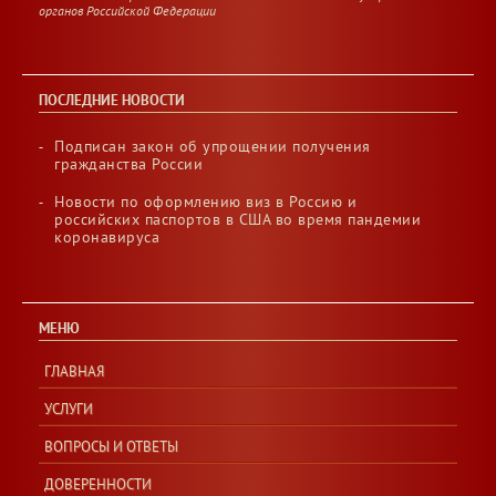
органов Российской Федерации
ПОСЛЕДНИЕ НОВОСТИ
Рассмотрим правила оформления
визы в Россию для ребенка,
Подписан закон об упрощении получения
гражданства России
рожденного в США, Канаде или
Новости по оформлению виз в Россию и
в любой другой стране за
российских паспортов в США во время пандемии
коронавируса
рубежом.
Согласно законодательству РФ российская
виза не может быть оформлена ребенку,
МЕНЮ
рожденному за границей, если оба родителя
(или единственный родитель) являются
ГЛАВНАЯ
гражданами Российской Федерации на
момент рождения.
Почему?
УСЛУГИ
ВОПРОСЫ И ОТВЕТЫ
Закон (часть 1 пункта «а» статьи 12 Федерального закона
«О гражданстве Российской Федерации» от 31 мая 2002
года № 62-ФЗ) гласит, что ребенок приобретает
ДОВЕРЕННОСТИ